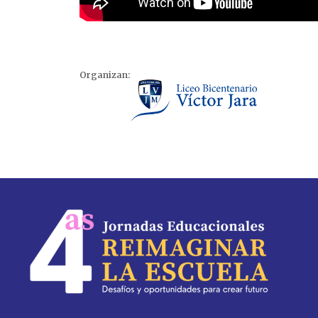
Organizan: